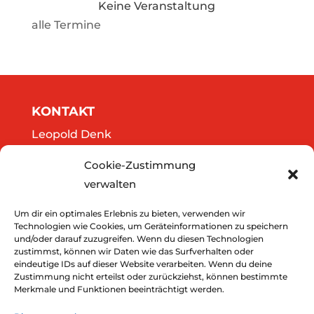
Keine Veranstaltung
alle Termine
KONTAKT
Leopold Denk
Göttweigergasse 14/13
Cookie-Zustimmung
A-3500 Krems
verwalten
Tel.: 0664/2020141
office@thedreamers.at
Um dir ein optimales Erlebnis zu bieten, verwenden wir
Technologien wie Cookies, um Geräteinformationen zu speichern
und/oder darauf zuzugreifen. Wenn du diesen Technologien
zustimmst, können wir Daten wie das Surfverhalten oder
Downloads
eindeutige IDs auf dieser Website verarbeiten. Wenn du deine
Zustimmung nicht erteilst oder zurückziehst, können bestimmte
Impressum
Merkmale und Funktionen beeinträchtigt werden.
Datenschutz