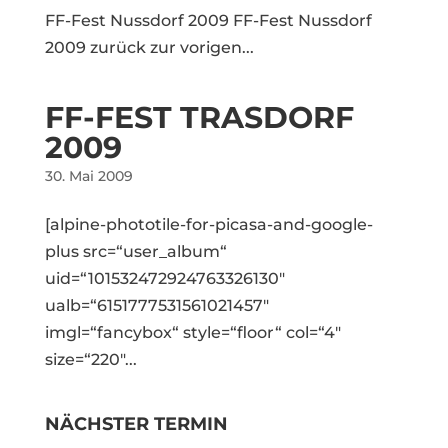
FF-Fest Nussdorf 2009 FF-Fest Nussdorf
2009 zurück zur vorigen...
FF-FEST TRASDORF
2009
30. Mai 2009
[alpine-phototile-for-picasa-and-google-
plus src=“user_album“
uid=“101532472924763326130″
ualb=“6151777531561021457″
imgl=“fancybox“ style=“floor“ col=“4″
size=“220″...
NÄCHSTER TERMIN