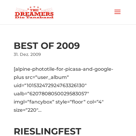
BEST OF 2009
31. Dez. 2009
[alpine-phototile-for-picasa-and-google-
plus src=“user_album“
uid=“101532472924763326130″
ualb=“6207808050029583057″
imgl=“fancybox“ style=“floor“ col=“4″
size=“220″...
RIESLINGFEST