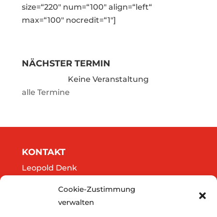
size=“220″ num=“100″ align=“left“
max=“100″ nocredit=“1″]
NÄCHSTER TERMIN
Keine Veranstaltung
alle Termine
KONTAKT
Leopold Denk
Göttweigergasse 14/13
Cookie-Zustimmung
A-3500 Krems
verwalten
Tel.: 0664/2020141