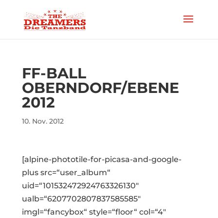
FF-BALL
OBERNDORF/EBENE
2012
10. Nov. 2012
[alpine-phototile-for-picasa-and-google-
plus src=“user_album“
uid=“101532472924763326130″
ualb=“6207702807837585585″
imgl=“fancybox“ style=“floor“ col=“4″