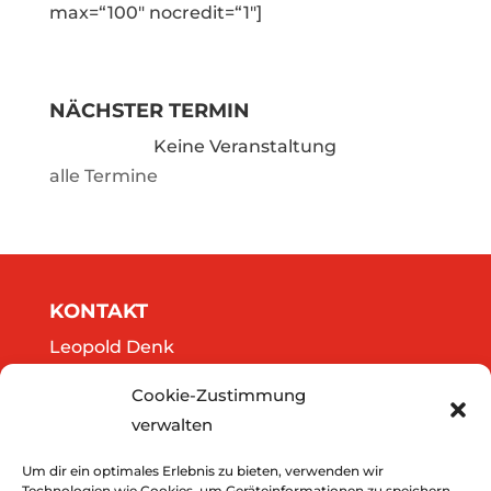
max=“100″ nocredit=“1″]
NÄCHSTER TERMIN
Keine Veranstaltung
alle Termine
KONTAKT
Leopold Denk
Göttweigergasse 14/13
Cookie-Zustimmung
A-3500 Krems
verwalten
Tel.: 0664/2020141
office@thedreamers.at
Um dir ein optimales Erlebnis zu bieten, verwenden wir
Technologien wie Cookies, um Geräteinformationen zu speichern