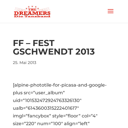
FF – FEST
GSCHWENDT 2013
25. Mai 2013
[alpine-phototile-for-picasa-and-google-
plus src=“user_album“
uid=“101532472924763326130″
ualb=“6143600315222401617″
imgl=“fancybox“ style=“floor“ col=“4″
size=“220″ num=“100″ align=“left“