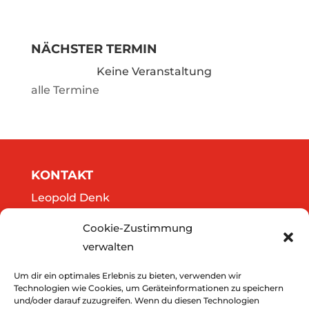
NÄCHSTER TERMIN
Keine Veranstaltung
alle Termine
KONTAKT
Leopold Denk
Göttweigergasse 14/13
Cookie-Zustimmung
A-3500 Krems
verwalten
Tel.: 0664/2020141
office@thedreamers.at
Um dir ein optimales Erlebnis zu bieten, verwenden wir
Technologien wie Cookies, um Geräteinformationen zu speichern
und/oder darauf zuzugreifen. Wenn du diesen Technologien