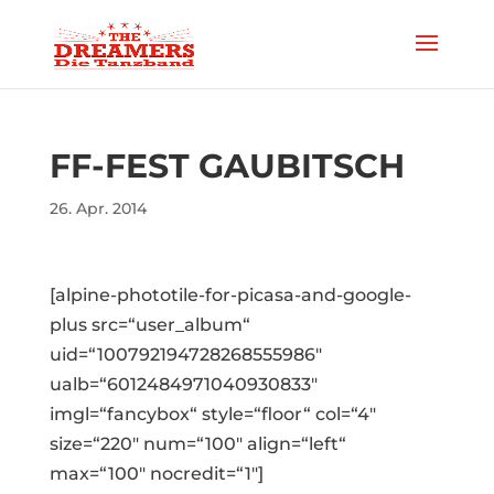
FF-FEST GAUBITSCH
26. Apr. 2014
[alpine-phototile-for-picasa-and-google-
plus src=“user_album“
uid=“100792194728268555986″
ualb=“6012484971040930833″
imgl=“fancybox“ style=“floor“ col=“4″
size=“220″ num=“100″ align=“left“
max=“100″ nocredit=“1″]