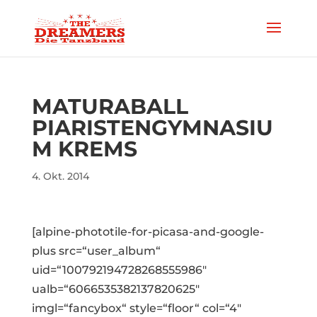
MATURABALL
PIARISTENGYMNASIU
M KREMS
4. Okt. 2014
[alpine-phototile-for-picasa-and-google-
plus src=“user_album“
uid=“100792194728268555986″
ualb=“6066535382137820625″
imgl=“fancybox“ style=“floor“ col=“4″