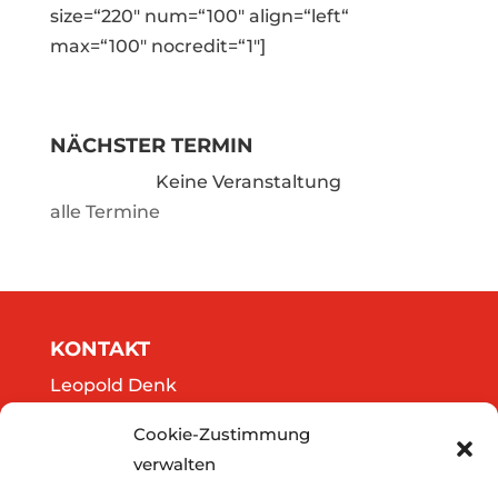
size=“220″ num=“100″ align=“left“
max=“100″ nocredit=“1″]
NÄCHSTER TERMIN
Keine Veranstaltung
alle Termine
KONTAKT
Leopold Denk
Göttweigergasse 14/13
Cookie-Zustimmung
A-3500 Krems
verwalten
Tel.: 0664/2020141