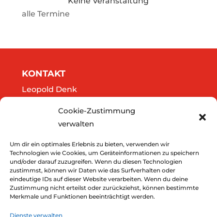
Keine Veranstaltung
alle Termine
KONTAKT
Leopold Denk
Göttweigergasse 14/13
Cookie-Zustimmung
A-3500 Krems
verwalten
Tel.: 0664/2020141
office@thedreamers.at
Um dir ein optimales Erlebnis zu bieten, verwenden wir
Technologien wie Cookies, um Geräteinformationen zu speichern
und/oder darauf zuzugreifen. Wenn du diesen Technologien
zustimmst, können wir Daten wie das Surfverhalten oder
Downloads
eindeutige IDs auf dieser Website verarbeiten. Wenn du deine
Zustimmung nicht erteilst oder zurückziehst, können bestimmte
Impressum
Merkmale und Funktionen beeinträchtigt werden.
Datenschutz
Dienste verwalten