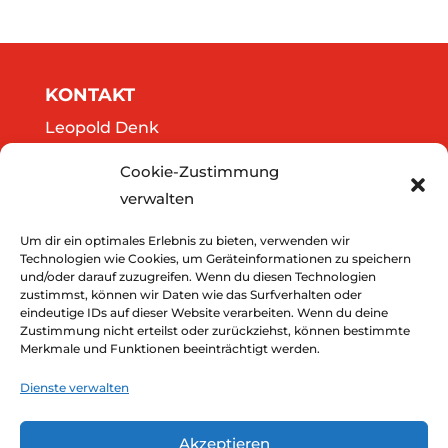
KONTAKT
Leopold Denk
Göttweigergasse 14/13
Cookie-Zustimmung
A-3500 Krems
verwalten
Tel.: 0664/2020141
office@thedreamers.at
Um dir ein optimales Erlebnis zu bieten, verwenden wir
Technologien wie Cookies, um Geräteinformationen zu speichern
und/oder darauf zuzugreifen. Wenn du diesen Technologien
zustimmst, können wir Daten wie das Surfverhalten oder
Downloads
eindeutige IDs auf dieser Website verarbeiten. Wenn du deine
Zustimmung nicht erteilst oder zurückziehst, können bestimmte
Impressum
Merkmale und Funktionen beeinträchtigt werden.
Datenschutz
Dienste verwalten
Akzeptieren