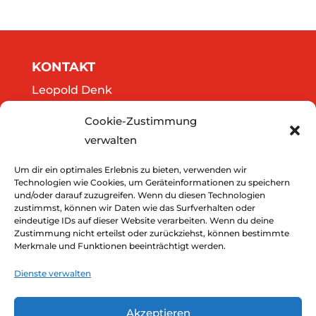
KONTAKT
Leopold Denk
Göttweigergasse 14/13
Cookie-Zustimmung
A-3500 Krems
verwalten
Tel.: 0664/2020141
office@thedreamers.at
Um dir ein optimales Erlebnis zu bieten, verwenden wir
Technologien wie Cookies, um Geräteinformationen zu speichern
und/oder darauf zuzugreifen. Wenn du diesen Technologien
zustimmst, können wir Daten wie das Surfverhalten oder
Downloads
eindeutige IDs auf dieser Website verarbeiten. Wenn du deine
Zustimmung nicht erteilst oder zurückziehst, können bestimmte
Impressum
Merkmale und Funktionen beeinträchtigt werden.
Datenschutz
Dienste verwalten
Akzeptieren