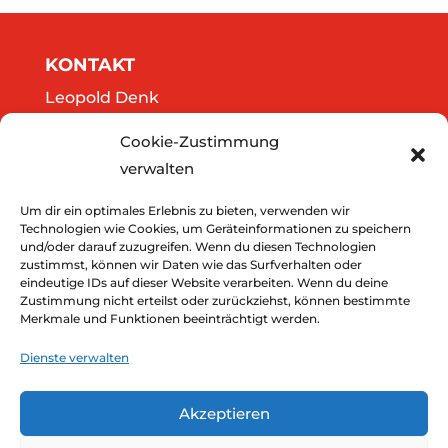
KONTAKT
Leopold Denk
Göttweigergasse 14/13
Cookie-Zustimmung
A-3500 Krems
verwalten
Tel.: 0664/2020141
office@thedreamers.at
Um dir ein optimales Erlebnis zu bieten, verwenden wir
Technologien wie Cookies, um Geräteinformationen zu speichern
und/oder darauf zuzugreifen. Wenn du diesen Technologien
zustimmst, können wir Daten wie das Surfverhalten oder
Downloads
eindeutige IDs auf dieser Website verarbeiten. Wenn du deine
Zustimmung nicht erteilst oder zurückziehst, können bestimmte
Impressum
Merkmale und Funktionen beeinträchtigt werden.
Datenschutz
Dienste verwalten
Akzeptieren