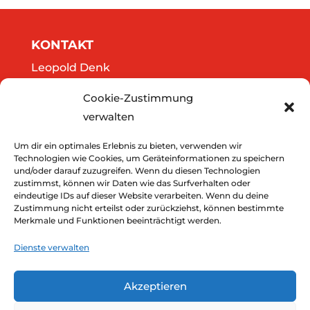
KONTAKT
Leopold Denk
Göttweigergasse 14/13
Cookie-Zustimmung
A-3500 Krems
verwalten
Tel.: 0664/2020141
office@thedreamers.at
Um dir ein optimales Erlebnis zu bieten, verwenden wir
Technologien wie Cookies, um Geräteinformationen zu speichern
und/oder darauf zuzugreifen. Wenn du diesen Technologien
zustimmst, können wir Daten wie das Surfverhalten oder
Downloads
eindeutige IDs auf dieser Website verarbeiten. Wenn du deine
Zustimmung nicht erteilst oder zurückziehst, können bestimmte
Impressum
Merkmale und Funktionen beeinträchtigt werden.
Datenschutz
Dienste verwalten
Akzeptieren