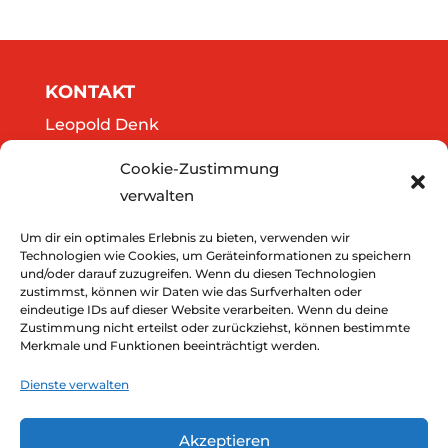
KONTAKT
Leopold Denk
Göttweigergasse 14/13
Cookie-Zustimmung
A-3500 Krems
verwalten
Tel.: 0664/2020141
office@thedreamers.at
Um dir ein optimales Erlebnis zu bieten, verwenden wir
Technologien wie Cookies, um Geräteinformationen zu speichern
und/oder darauf zuzugreifen. Wenn du diesen Technologien
zustimmst, können wir Daten wie das Surfverhalten oder
Downloads
eindeutige IDs auf dieser Website verarbeiten. Wenn du deine
Zustimmung nicht erteilst oder zurückziehst, können bestimmte
Impressum
Merkmale und Funktionen beeinträchtigt werden.
Datenschutz
Dienste verwalten
Akzeptieren