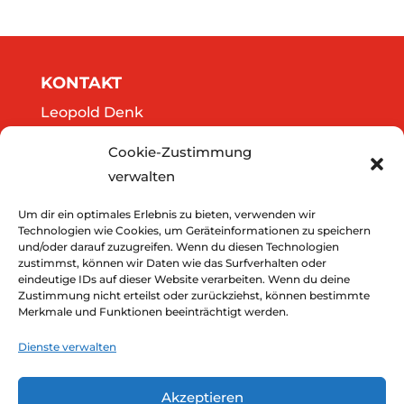
KONTAKT
Leopold Denk
Göttweigergasse 14/13
Cookie-Zustimmung
A-3500 Krems
verwalten
Tel.: 0664/2020141
office@thedreamers.at
Um dir ein optimales Erlebnis zu bieten, verwenden wir
Technologien wie Cookies, um Geräteinformationen zu speichern
und/oder darauf zuzugreifen. Wenn du diesen Technologien
zustimmst, können wir Daten wie das Surfverhalten oder
Downloads
eindeutige IDs auf dieser Website verarbeiten. Wenn du deine
Zustimmung nicht erteilst oder zurückziehst, können bestimmte
Impressum
Merkmale und Funktionen beeinträchtigt werden.
Datenschutz
Dienste verwalten
Akzeptieren