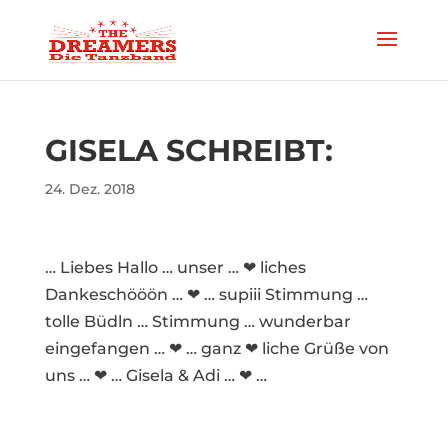
GISELA SCHREIBT:
24. Dez. 2018
… Liebes Hallo … unser … ❤ liches
Dankeschööön … ❤ … supiii Stimmung …
tolle Büdln … Stimmung … wunderbar
eingefangen … ❤ … ganz ❤ liche Grüße von
uns … ❤ … Gisela & Adi … ❤ …