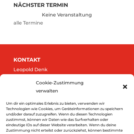
NÄCHSTER TERMIN
Keine Veranstaltung
alle Termine
KONTAKT
Leopold Denk
Göttweigergasse 14/13
Cookie-Zustimmung
A-3500 Krems
verwalten
Tel.: 0664/2020141
office@thedreamers.at
Um dir ein optimales Erlebnis zu bieten, verwenden wir
Technologien wie Cookies, um Geräteinformationen zu speichern
und/oder darauf zuzugreifen. Wenn du diesen Technologien
zustimmst, können wir Daten wie das Surfverhalten oder
Downloads
eindeutige IDs auf dieser Website verarbeiten. Wenn du deine
Zustimmung nicht erteilst oder zurückziehst, können bestimmte
Impressum