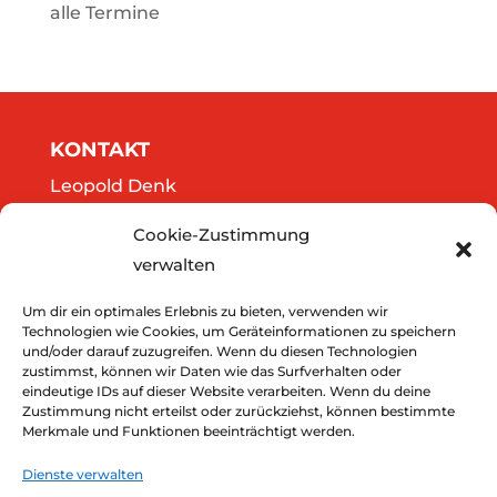
alle Termine
KONTAKT
Leopold Denk
Göttweigergasse 14/13
Cookie-Zustimmung
A-3500 Krems
verwalten
Tel.: 0664/2020141
office@thedreamers.at
Um dir ein optimales Erlebnis zu bieten, verwenden wir
Technologien wie Cookies, um Geräteinformationen zu speichern
und/oder darauf zuzugreifen. Wenn du diesen Technologien
zustimmst, können wir Daten wie das Surfverhalten oder
Downloads
eindeutige IDs auf dieser Website verarbeiten. Wenn du deine
Zustimmung nicht erteilst oder zurückziehst, können bestimmte
Impressum
Merkmale und Funktionen beeinträchtigt werden.
Datenschutz
Dienste verwalten