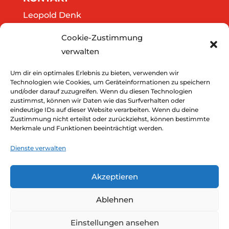
Leopold Denk
Göttweigergasse 14/13
Cookie-Zustimmung
A-3500 Krems
verwalten
Tel.: 0664/2020141
office@thedreamers.at
Um dir ein optimales Erlebnis zu bieten, verwenden wir
Technologien wie Cookies, um Geräteinformationen zu speichern
und/oder darauf zuzugreifen. Wenn du diesen Technologien
zustimmst, können wir Daten wie das Surfverhalten oder
Downloads
eindeutige IDs auf dieser Website verarbeiten. Wenn du deine
Zustimmung nicht erteilst oder zurückziehst, können bestimmte
Impressum
Merkmale und Funktionen beeinträchtigt werden.
Datenschutz
Dienste verwalten
Akzeptieren
Ablehnen
Einstellungen ansehen