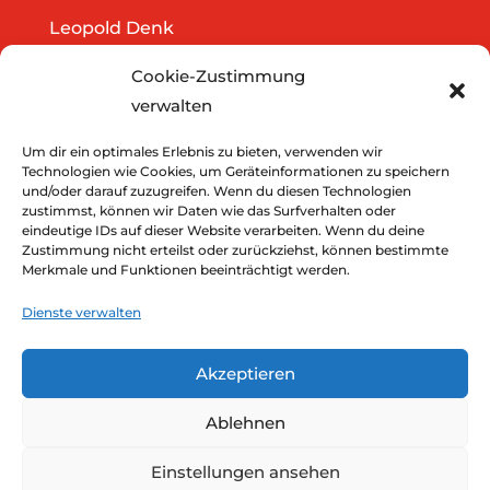
Leopold Denk
Göttweigergasse 14/13
Cookie-Zustimmung
A-3500 Krems
verwalten
Tel.: 0664/2020141
office@thedreamers.at
Um dir ein optimales Erlebnis zu bieten, verwenden wir
Technologien wie Cookies, um Geräteinformationen zu speichern
und/oder darauf zuzugreifen. Wenn du diesen Technologien
zustimmst, können wir Daten wie das Surfverhalten oder
Downloads
eindeutige IDs auf dieser Website verarbeiten. Wenn du deine
Zustimmung nicht erteilst oder zurückziehst, können bestimmte
Impressum
Merkmale und Funktionen beeinträchtigt werden.
Datenschutz
Dienste verwalten
Akzeptieren
Ablehnen
Einstellungen ansehen