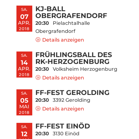
KJ-BALL
SA.
OBERGRAFENDORF
07
APR.
20:30
Pielachtalhalle
2018
Obergrafendorf
Details anzeigen
FRÜHLINGSBALL DES
SA.
RK-HERZOGENBURG
14
APR.
20:30
Volksheim Herzogenburg
2018
Details anzeigen
FF-FEST GEROLDING
SA.
05
20:30
3392 Gerolding
MAI
Details anzeigen
2018
FF-FEST EINÖD
SA.
12
20:30
3130 Einöd