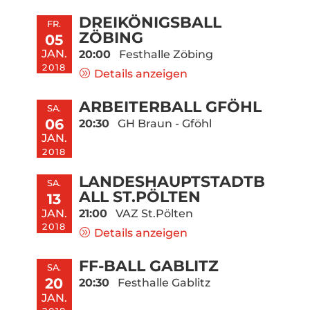
DREIKÖNIGSBALL
FR.
ZÖBING
05
JAN.
20:00
Festhalle Zöbing
2018
Details anzeigen
ARBEITERBALL GFÖHL
SA.
06
20:30
GH Braun - Gföhl
JAN.
2018
LANDESHAUPTSTADTB
SA.
ALL ST.PÖLTEN
13
JAN.
21:00
VAZ St.Pölten
2018
Details anzeigen
FF-BALL GABLITZ
SA.
20
20:30
Festhalle Gablitz
JAN.