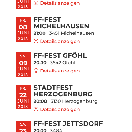
JUNI
Details anzeigen
2018
FF-FEST
FR.
MICHELHAUSEN
08
JUNI
21:00
3451 Michelhausen
2018
Details anzeigen
FF-FEST GFÖHL
SA.
09
20:30
3542 Gföhl
JUNI
Details anzeigen
2018
STADTFEST
FR.
HERZOGENBURG
22
JUNI
20:00
3130 Herzogenburg
2018
Details anzeigen
FF-FEST JETTSDORF
SA.
23
20:30
3484