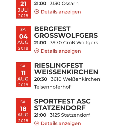
21
21:00
3130 Ossarn
JULI
Details anzeigen
2018
BERGFEST
SA.
GROSSWOLFGERS
04
AUG.
21:00
3970 Groß Wolfgers
2018
Details anzeigen
RIESLINGFEST
SA.
WEISSENKIRCHEN
11
AUG.
20:30
3610 Weißenkirchen
2018
Teisenhoferhof
SPORTFEST ASC
SA.
STATZENDORF
18
AUG.
21:00
3125 Statzendorf
2018
Details anzeigen