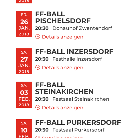
2018
FF-BALL
FR.
PISCHELSDORF
26
JAN.
20:30
Donauhof Zwentendorf
2018
Details anzeigen
FF-BALL INZERSDORF
SA.
27
20:30
Festhalle Inzersdorf
JAN.
Details anzeigen
2018
FF-BALL
SA.
STEINAKIRCHEN
03
FEB.
20:30
Festsaal Steinakirchen
2018
Details anzeigen
FF-BALL PURKERSDORF
SA.
10
20:30
Festsaal Purkersdorf
FEB.