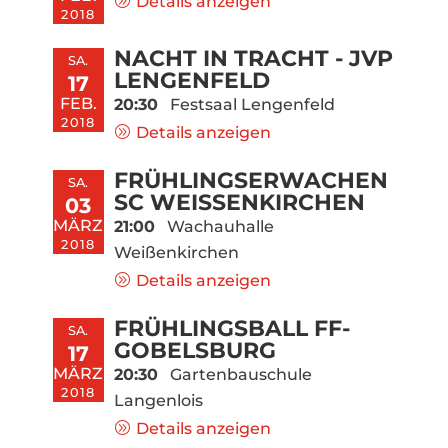
Details anzeigen
2018
NACHT IN TRACHT - JVP
SA.
LENGENFELD
17
FEB.
20:30
Festsaal Lengenfeld
2018
Details anzeigen
FRÜHLINGSERWACHEN
SA.
SC WEISSENKIRCHEN
03
MÄRZ
21:00
Wachauhalle
2018
Weißenkirchen
Details anzeigen
FRÜHLINGSBALL FF-
SA.
GOBELSBURG
17
MÄRZ
20:30
Gartenbauschule
2018
Langenlois
Details anzeigen