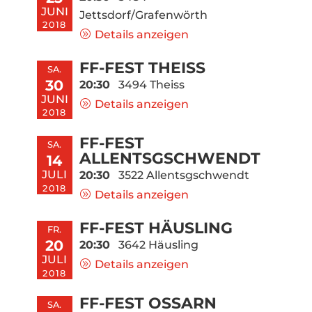
JUNI
Jettsdorf/Grafenwörth
2018
Details anzeigen
FF-FEST THEISS
SA.
30
20:30
3494 Theiss
JUNI
Details anzeigen
2018
FF-FEST
SA.
ALLENTSGSCHWENDT
14
JULI
20:30
3522 Allentsgschwendt
2018
Details anzeigen
FF-FEST HÄUSLING
FR.
20
20:30
3642 Häusling
JULI
Details anzeigen
2018
FF-FEST OSSARN
SA.