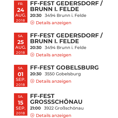
FF-FEST GEDERSDORF /
FR.
BRUNN I. FELDE
24
AUG.
20:30
3494 Brunn i. Felde
2018
Details anzeigen
FF-FEST GEDERSDORF /
SA.
BRUNN I. FELDE
25
AUG.
20:30
3494 Brunn i. Felde
2018
Details anzeigen
FF-FEST GOBELSBURG
SA.
01
20:30
3550 Gobelsburg
SEP.
Details anzeigen
2018
FF-FEST
SA.
GROSSSCHÖNAU
15
SEP.
21:00
3922 Großschönau
2018
Details anzeigen