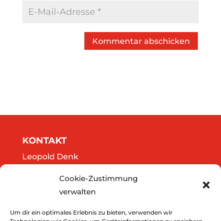
Kommentar abschicken
KONTAKT
Leopold Denk
Göttweigergasse 14/13
Cookie-Zustimmung
A-3500 Krems
verwalten
Tel.: 0664/2020141
office@thedreamers.at
Um dir ein optimales Erlebnis zu bieten, verwenden wir