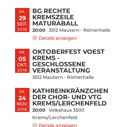
BG RECHTE
SA.
KREMSZEILE
29
MATURABALL
SEP.
2018
20:00
3512 Mautern - Römerhalle
Details anzeigen
OKTOBERFEST VOEST
FR.
KREMS -
05
GESCHLOSSENE
OKT.
VERANSTALTUNG
2018
3512 Mautern - Römerhalle
KATHREINKRÄNZCHEN
SA.
DER CHOR- UND VTG
24
KREMS/LERCHENFELD
NOV.
2018
20:00
Volkshaus 3500
Krems/Lerchenfeld
Details anzeigen