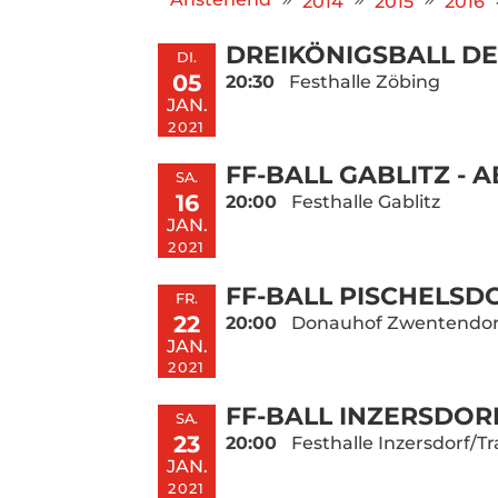
2014
2015
2016
DREIKÖNIGSBALL DE
DI.
05
20:30
Festhalle Zöbing
JAN.
2021
FF-BALL GABLITZ - 
SA.
16
20:00
Festhalle Gablitz
JAN.
2021
FF-BALL PISCHELSD
FR.
22
20:00
Donauhof Zwentendor
JAN.
2021
FF-BALL INZERSDOR
SA.
23
20:00
Festhalle Inzersdorf/Tr
JAN.
2021