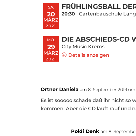
FRÜHLINGSBALL DE
SA.
20
20:30
Gartenbauschule Lang
MÄRZ
2021
DIE ABSCHIEDS-CD 
MO.
29
City Music Krems
MÄRZ
Details anzeigen
2021
Ortner Daniela
am 8. September 2019 um
Es ist sooooo schade daß ihr nicht so 
kommen! Aber die CD läuft rauf und run
Poldi Denk
am 8. September