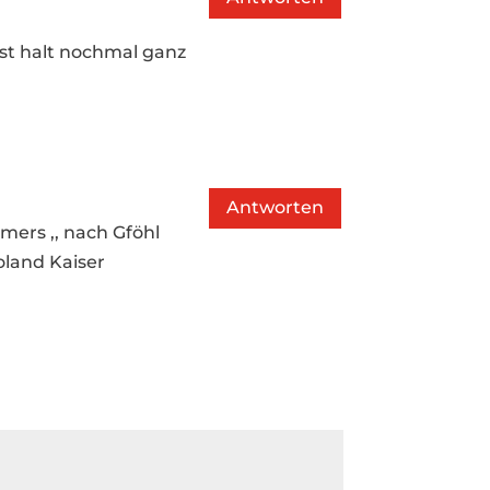
ist halt nochmal ganz
Antworten
amers ,, nach Gföhl
oland Kaiser