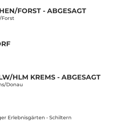
CHEN/FORST - ABGESAGT
/Forst
ORF
LW/HLM KREMS - ABGESAGT
ems/Donau
er Erlebnisgärten - Schiltern