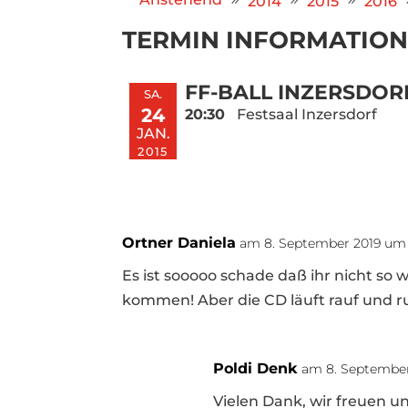
2014
2015
2016
TERMIN INFORMATION
FF-BALL INZERSDOR
SA.
24
20:30
Festsaal Inzersdorf
JAN.
2015
Ortner Daniela
am 8. September 2019 um
Es ist sooooo schade daß ihr nicht so 
kommen! Aber die CD läuft rauf und run
Poldi Denk
am 8. September
Vielen Dank, wir freuen uns