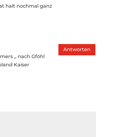
ist halt nochmal ganz
Antworten
amers ,, nach Gföhl
oland Kaiser