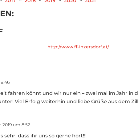
2017
2018
2019
2020
2021
EN:
F
http://www.ff-inzersdorf.at/
 8:46
weit fahren könnt und wir nur ein – zwei mal im Jahr in
ter! Viel Erfolg weiterhin und liebe Grüße aus dem Zill
 2019 um 8:52
 sehr, dass ihr uns so gerne hört!!!